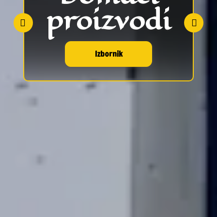
proizvodi
Izbornik