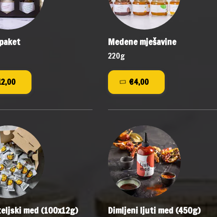
 paket
Medene mješavine
220g
€12,00
€4,00
eljski med (100x12g)
Dimljeni ljuti med (450g)