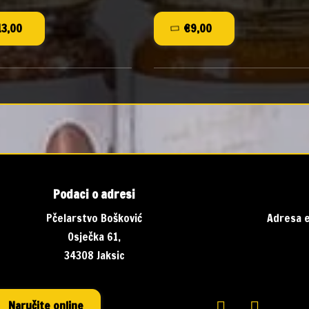
€13,00
€9,00
Podaci o adresi
Pčelarstvo Bošković
Adresa e
Osječka 61,
34308 Jaksic
Naručite online