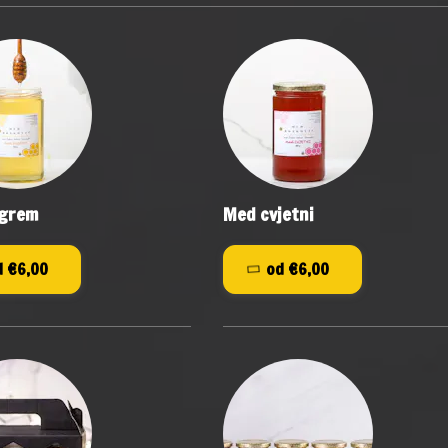
agrem
Med cvjetni
od €6,00
od €6,00