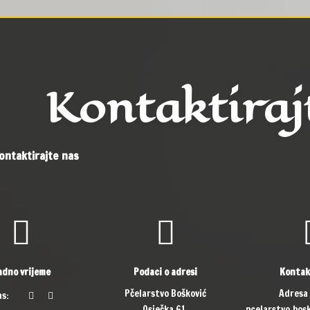
Kontaktiraj
ontaktirajte nas
adno vrijeme
Podaci o adresi
Kontak
Pčelarstvo Bošković
Adresa
as:
Osječka 61,
pcelarstvo.bo