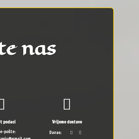
te nas
t podaci
Vrijeme dostave
 e-pošte:
Danas:
skovic@gmail.com